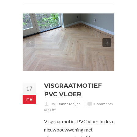
VISGRAATMOTIEF
17
PVC VLOER
mei
By Lisanne Meijer
Comments
are Off
Visgraatmotief PVC vloer In deze
nieuwbouwwoning met